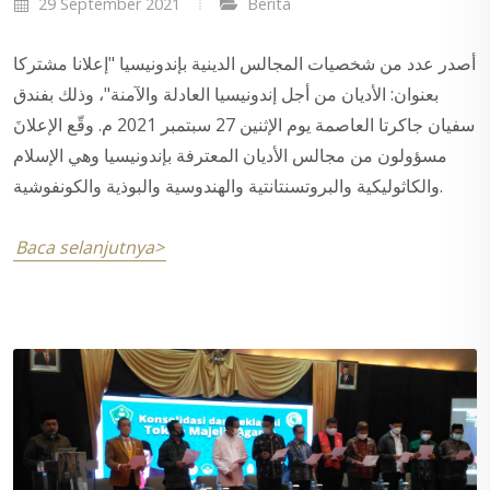
29 September 2021
Berita
أصدر عدد من شخصيات المجالس الدينية بإندونيسيا "إعلانا مشتركا
بعنوان: الأديان من أجل إندونيسيا العادلة والآمنة"، وذلك بفندق
سفيان جاكرتا العاصمة يوم الإثنين 27 سبتمبر 2021 م. وقّع الإعلانَ
مسؤولون من مجالس الأديان المعترفة بإندونيسيا وهي الإسلام
والكاثوليكية والبروتسنتانتية والهندوسية والبوذية والكونفوشية.
Baca selanjutnya>