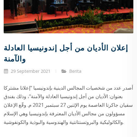
إعلان الأديان من أجل إندونيسيا العادلة
والآمنة
29 September 2021
Berita
أصدر عدد من شخصيات المجالس الدينية بإندونيسيا "إعلانا مشتركا
بعنوان: الأديان من أجل إندونيسيا العادلة والآمنة"، وذلك بفندق
سفيان جاكرتا العاصمة يوم الإثنين 27 سبتمبر 2021 م. وقّع الإعلانَ
مسؤولون من مجالس الأديان المعترفة بإندونيسيا وهي الإسلام
والكاثوليكية والبروتسنتانتية والهندوسية والبوذية والكونفوشية.