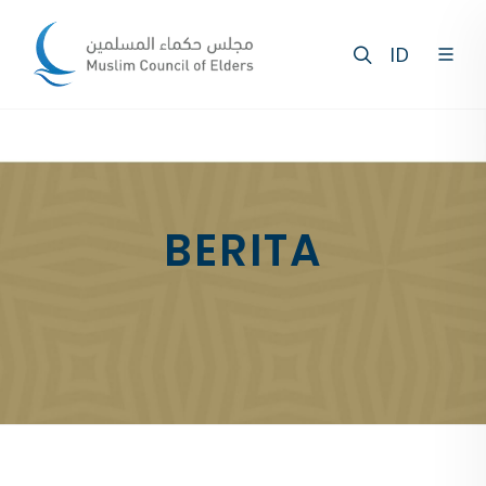
ID
BERITA